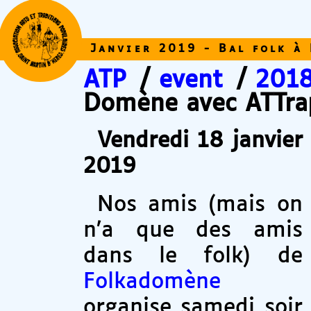
Janvier 2019 - Bal folk à
ATP
/
event
/
201
Domène avec ATTrap
Vendredi 18 janvier
2019
Nos amis (mais on
n’a que des amis
dans le folk) de
Folkadomène
organise samedi soir