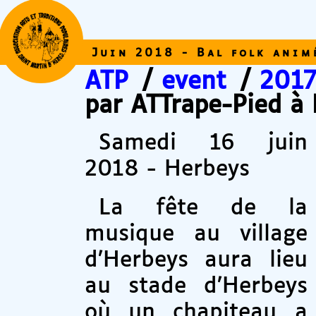
Juin 2018 - Bal folk anim
ATP
/
event
/
2017
par ATTrape-Pied à
Samedi 16 juin
2018 - Herbeys
La fête de la
musique au village
d’Herbeys aura lieu
au stade d’Herbeys
où un chapiteau a