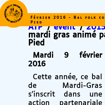
Février 2016 - Bal folk c
Pied
ATP
/
event
/
2015
mardi gras animé p
Pied
Mardi 9 février
2016
Cette année, ce bal
de Mardi-Gras
s’inscrit dans une
action partenariale