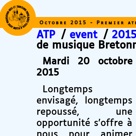
Octobre 2015 - Premier at
ATP
/
event
/
2015
de musique Breton
Mardi 20 octobre
2015
Longtemps
envisagé, longtemps
repoussé, une
opportunité s’offre à
nous pour animer