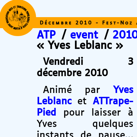
Décembre 2010 - Fest-Noz 
ATP
/
event
/
2010
« Yves Leblanc »
Vendredi 3
décembre 2010
Animé par
Yves
Leblanc
et
ATTrape-
Pied
pour laisser à
Yves quelques
instants de pause…