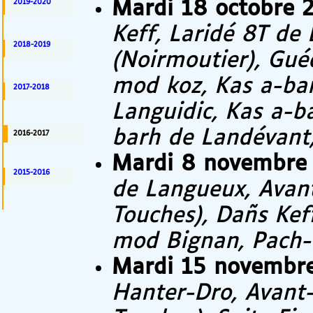
2019-2020
Mardi 18 octobre 
Keff, Laridé 8T de 
2018-2019
(Noirmoutier), Gu
mod koz, Kas a-bar
2017-2018
Languidic, Kas a-b
barh de Landévant,
2016-2017
Mardi 8 novembre
2015-2016
de Langueux, Avant
Touches), Dañs Kef
mod Bignan, Pach-
Mardi 15 novembr
Hanter-Dro, Avant-