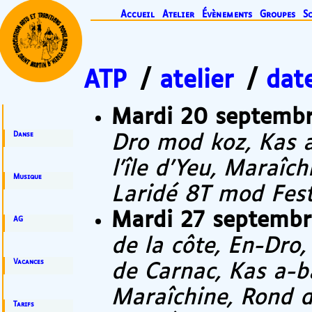
Accueil
Atelier
Évènements
Groupes
S
ATP
/
atelier
/
dat
Mardi 20 septemb
Danse
Dro mod koz, Kas 
l’île d’Yeu, Maraîc
Musique
Laridé 8T mod Fest
Mardi 27 septemb
AG
de la côte, En-Dro
Vacances
de Carnac, Kas a-b
Maraîchine, Rond de
Tarifs